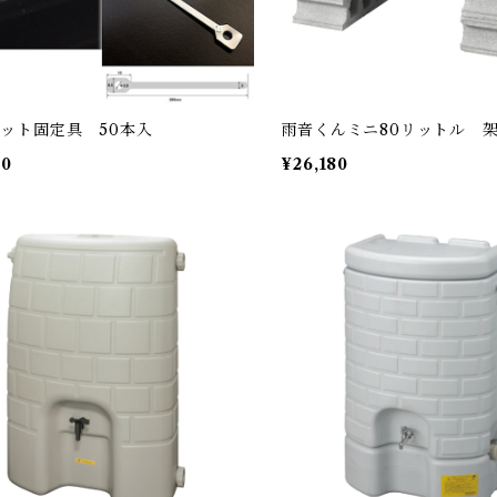
ット固定具 50本入
雨音くんミニ80リットル 
00
¥26,180