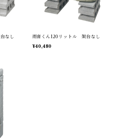
架台なし
雨音くん120リットル 架台なし
¥40,480