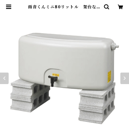
雨音くんミニ80リットル 架台なし
| EVER SHOP（エバーショップ）