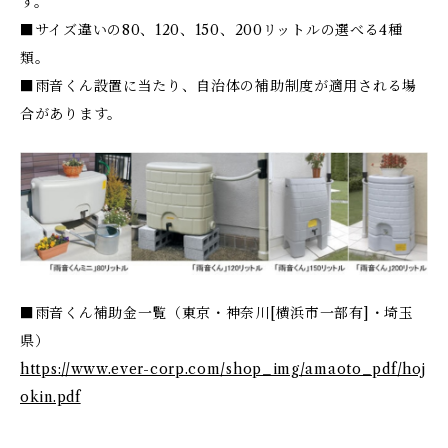
す。
■サイズ違いの80、120、150、200リットルの選べる4種
類。
■雨音くん設置に当たり、自治体の補助制度が適用される場
合があります。
■雨音くん補助金一覧（東京・神奈川[横浜市一部有]・埼玉
県）
https://www.ever-corp.com/shop_img/amaoto_pdf/hoj
okin.pdf