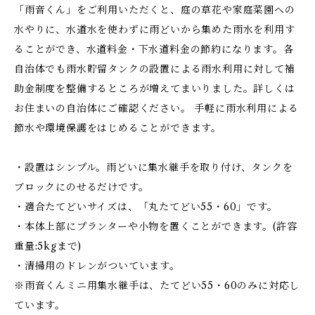
「雨音くん」をご利用いただくと、庭の草花や家庭菜園への
水やりに、水道水を使わずに雨どいから集めた雨水を利用す
ることができ、水道料金・下水道料金の節約になります。各
自治体でも雨水貯留タンクの設置による雨水利用に対して補
助金制度を整備するところが増えてまいりました。詳しくは
お住まいの自治体にご確認ください。 手軽に雨水利用による
節水や環境保護をはじめることができます。
・設置はシンプル。雨どいに集水継手を取り付け、タンクを
ブロックにのせるだけです。
・適合たてどいサイズは、「丸たてどい55・60」です。
・本体上部にプランターや小物を置くことができます。(許容
重量:5kgまで)
・清掃用のドレンがついています。
※雨音くんミニ用集水継手は、たてどい55・60のみに対応し
ています。