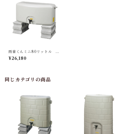
雨音くんミニ80リットル 架
台なし
¥26,180
同じカテゴリの商品