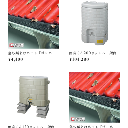
落ち葉よけネット「ポリネッ
雨音くん200リットル 架台
ト」M
付
¥4,400
¥104,280
雨音くん120リットル 架台な
落ち葉よけネット「ポリネッ