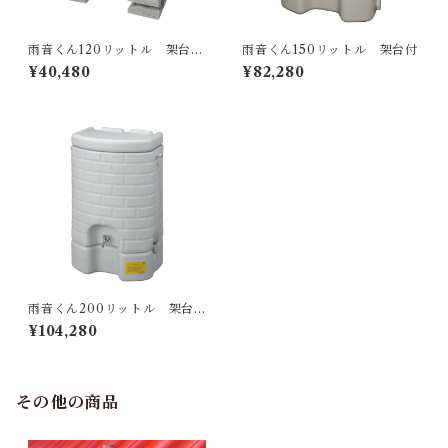
雨音くん120リットル 架台な
雨音くん150リットル 架台付
し
¥40,480
¥82,280
雨音くん200リットル 架台
付
¥104,280
その他の商品