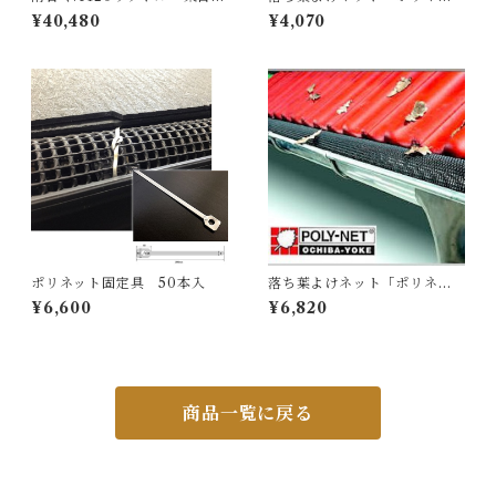
し
ト」S
¥40,480
¥4,070
ポリネット固定具 50本入
落ち葉よけネット「ポリネッ
ト」L
¥6,600
¥6,820
商品一覧に戻る